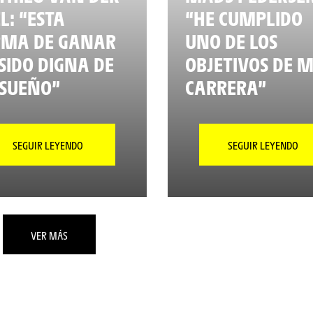
L: “ESTA
“HE CUMPLIDO
RMA DE GANAR
UNO DE LOS
SIDO DIGNA DE
OBJETIVOS DE M
SUEÑO”
CARRERA”
SEGUIR LEYENDO
SEGUIR LEYENDO
VER MÁS