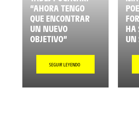
“AHORA TENGO
POE
QUE ENCONTRAR
FO
UN NUEVO
HA 
OBJETIVO”
UN 
SEGUIR LEYENDO