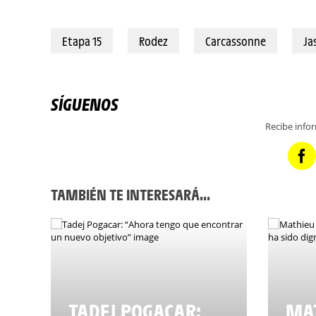
17/07/2022 - Tour de France 2022 - Etape 15 - Rodez / Carcassonne (20
Etapa 15
Rodez
Carcassonne
Ja
SÍGUENOS
Recibe info
TAMBIÉN TE INTERESARÁ...
TADEJ POGACAR:
MAT