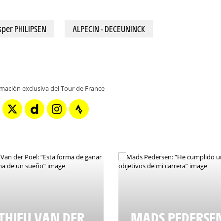
2,5km) - PHILIPSEN Jasper (ALPECIN - DECEUNINCK) - Vainqueur de l'étape © A.S.O./Char
sper PHILIPSEN
ALPECIN - DECEUNINCK
rmación exclusiva del Tour de France
HIEU VAN DER
MADS PEDERSE