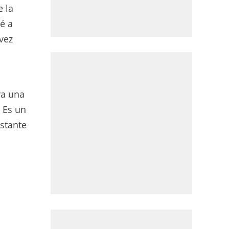
 la
é a
vez
ra una
 Es un
stante