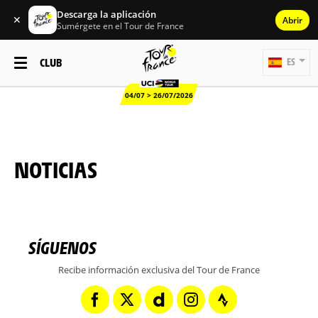
Descarga la aplicación
✕
Abrir
Sumérgete en el Tour de France
CLUB
ES
04/07 > 26/07/2026
NOTICIAS
SÍGUENOS
Recibe información exclusiva del Tour de France