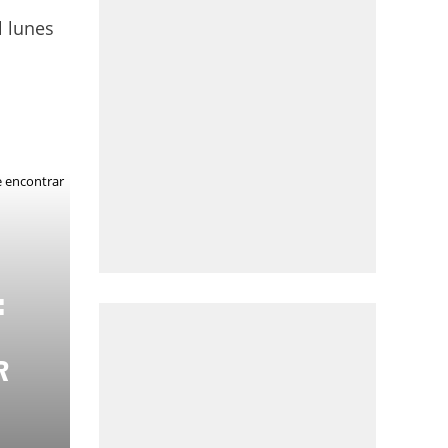
l lunes
:
R