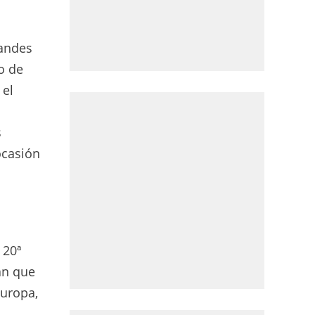
randes
o de
 el
s
ocasión
 20ª
án que
Europa,