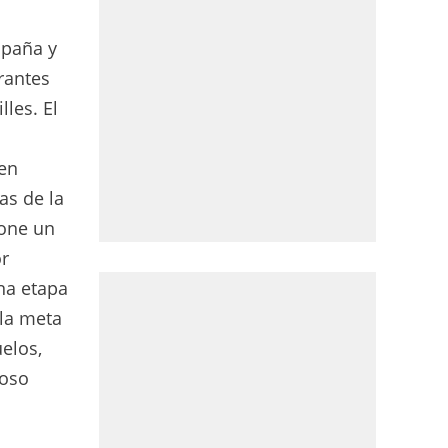
mpaña y
rantes
les. El
uen
as de la
pone un
or
una etapa
 la meta
elos,
noso