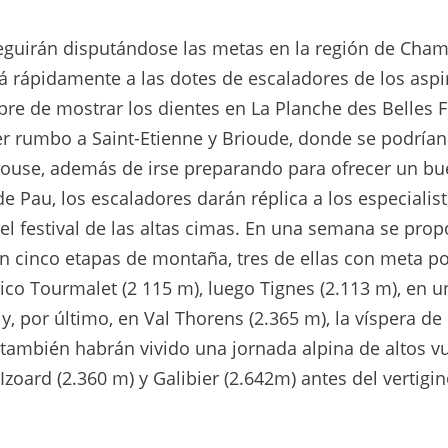
 seguirán disputándose las metas en la región de Cha
á rápidamente a las dotes de escaladores de los aspi
re de mostrar los dientes en La Planche des Belles Fil
er rumbo a Saint-Etienne y Brioude, donde se podrían
ulouse, además de irse preparando para ofrecer un b
de Pau, los escaladores darán réplica a los especialist
 el festival de las altas cimas. En una semana se pro
 cinco etapas de montaña, tres de ellas con meta p
tico Tourmalet (2 115 m), luego Tignes (2.113 m), en 
 y, por último, en Val Thorens (2.365 m), la víspera de
s también habrán vivido una jornada alpina de altos vu
Izoard (2.360 m) y Galibier (2.642m) antes del vertigi