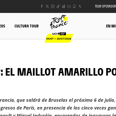
TOUR OPERADOR
EOS
CULTURA TOUR
EN MI
04/07 > 26/07/2026
Francia, que saldrá de Bruselas el próximo 6 de julio,
gresos de París, en presencia de los cinco veces ga
nault y Miguel Induráin, encargados de inaugurar l