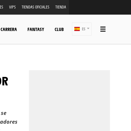
ES
VIPS
TIENDAS OFICIALES
TIENDA
 CARRERA
FANTASY
CLUB
ES
 se
nadores
a