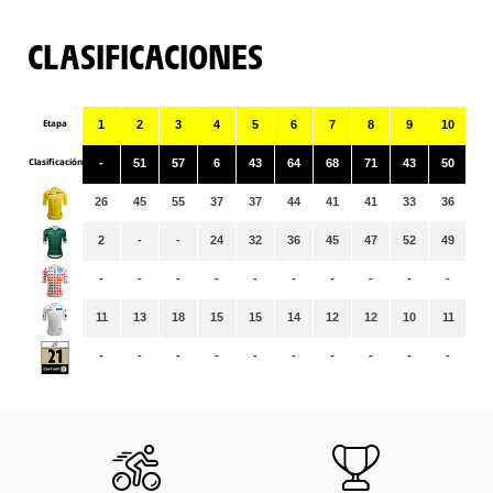
CLASIFICACIONES
Etapa
1
2
3
4
5
6
7
8
9
10
11
Clasificación
-
51
57
6
43
64
68
71
43
50
92
26
45
55
37
37
44
41
41
33
36
36
2
-
-
24
32
36
45
47
52
49
52
-
-
-
-
-
-
-
-
-
-
-
11
13
18
15
15
14
12
12
10
11
11
-
-
-
-
-
-
-
-
-
-
-