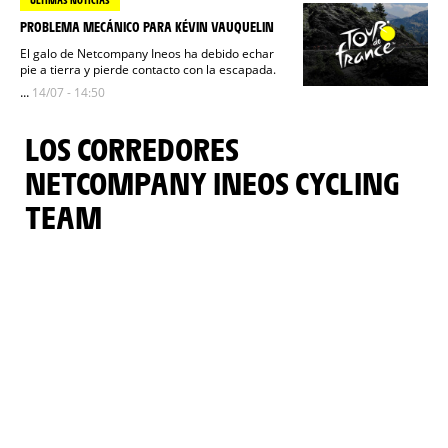
PROBLEMA MECÁNICO PARA KÉVIN VAUQUELIN
El galo de Netcompany Ineos ha debido echar
pie a tierra y pierde contacto con la escapada.
...
14/07 - 14:50
LOS CORREDORES
NETCOMPANY INEOS CYCLING
TEAM