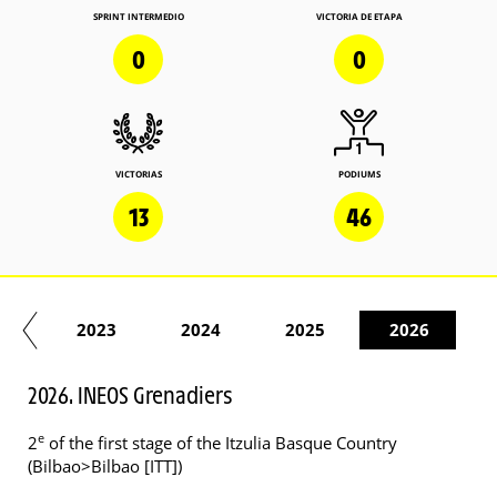
SPRINT INTERMEDIO
VICTORIA DE ETAPA
0
0
VICTORIAS
PODIUMS
13
46
22
2023
2024
2025
2026
2026. INEOS Grenadiers
e
2
of the first stage of the Itzulia Basque Country
(Bilbao>Bilbao [ITT])