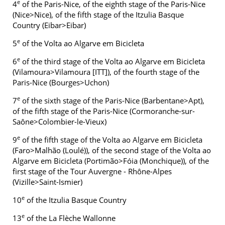
e
4
of the Paris-Nice, of the eighth stage of the Paris-Nice
(Nice>Nice), of the fifth stage of the Itzulia Basque
Country (Eibar>Eibar)
e
5
of the Volta ao Algarve em Bicicleta
e
6
of the third stage of the Volta ao Algarve em Bicicleta
(Vilamoura>Vilamoura [ITT]), of the fourth stage of the
Paris-Nice (Bourges>Uchon)
e
7
of the sixth stage of the Paris-Nice (Barbentane>Apt),
of the fifth stage of the Paris-Nice (Cormoranche-sur-
Saône>Colombier-le-Vieux)
e
9
of the fifth stage of the Volta ao Algarve em Bicicleta
(Faro>Malhão (Loulé)), of the second stage of the Volta ao
Algarve em Bicicleta (Portimão>Fóia (Monchique)), of the
first stage of the Tour Auvergne - Rhône-Alpes
(Vizille>Saint-Ismier)
e
10
of the Itzulia Basque Country
e
13
of the La Flèche Wallonne