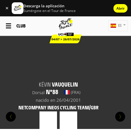
Descarga la aplicación
✕
Abrir
Sumérgete en el Tour de France
CLUB
ES
04/07 > 26/07/2026
KÉVIN
VAUQUELIN
N°88
(FRA)
Dorsal
nacido en 26/04/2001
NETCOMPANY INEOS CYCLING TEAM/GBR