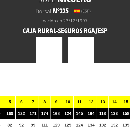
N°225
Dorsal
(ESP)
nacido en 23/12/1997
CAJA RURAL-SEGUROS RGA/ESP
5
6
7
8
9
10
11
12
13
14
15
9
169
122
171
174
168
124
145
164
118
133
158
6
82
92
99
111
129
125
124
134
132
132
135