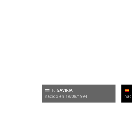
F. GAVIRIA
nacido en 19/08/1994
nac