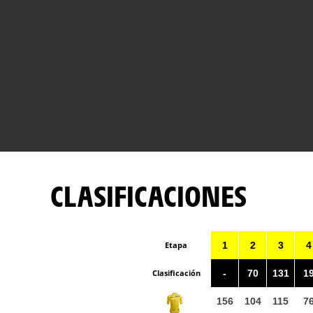
CLASIFICACIONES
Etapa
1
2
3
4
Clasificación
-
70
131
1
156
104
115
7