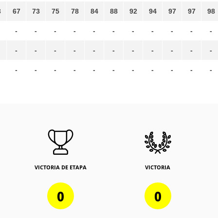
3
67
73
75
78
84
88
92
94
97
97
98
-
-
-
-
-
-
-
-
-
-
-
-
-
-
-
-
-
-
-
-
-
-
-
-
-
-
-
-
-
-
-
-
-
VICTORIA DE ETAPA
VICTORIA
0
0