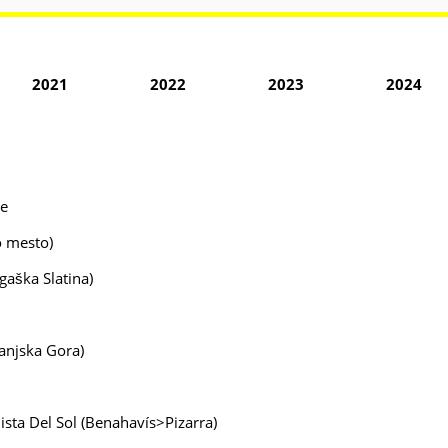
2021
2022
2023
2024
ce
o mesto)
gaška Slatina)
ranjska Gora)
lista Del Sol (Benahavís>Pizarra)