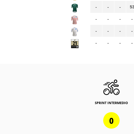
-
-
-
5
-
-
-
-
-
-
-
-
-
-
-
-
SPRINT INTERMEDIO
0