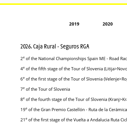
2019
2020
2026. Caja Rural - Seguros RGA
e
2
of the National Championships Spain ME - Road Ra
e
4
of the fifth stage of the Tour of Slovenia (Litija>Nov
e
6
of the first stage of the Tour of Slovenia (Velenje>Ro
e
7
of the Tour of Slovenia
e
8
of the fourth stage of the Tour of Slovenia (Kranj>K
e
19
of the Gran Premio Castellón - Ruta de la Cerámica
e
21
of the first stage of the Vuelta a Andalucia Ruta Cic