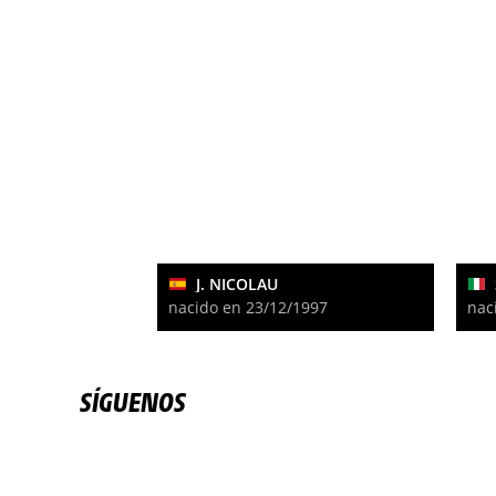
J. NICOLAU
nacido en 23/12/1997
nac
SÍGUENOS