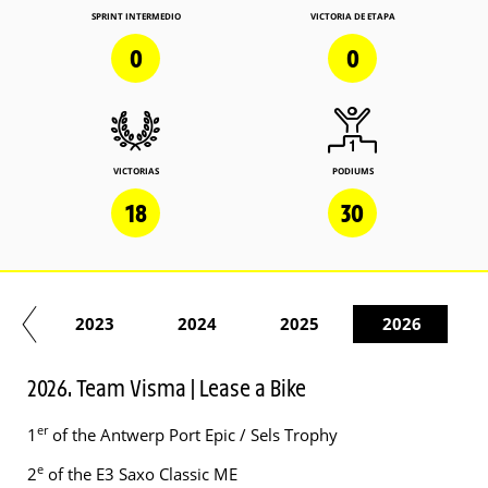
SPRINT INTERMEDIO
VICTORIA DE ETAPA
0
0
VICTORIAS
PODIUMS
18
30
22
2023
2024
2025
2026
2026. Team Visma | Lease a Bike
er
1
of the Antwerp Port Epic / Sels Trophy
e
2
of the E3 Saxo Classic ME