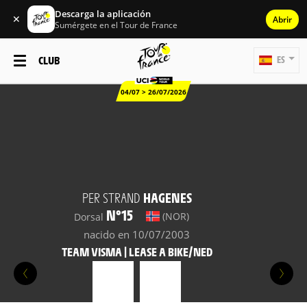
Descarga la aplicación
✕
Abrir
Sumérgete en el Tour de France
CLUB
ES
04/07 > 26/07/2026
PER STRAND
HAGENES
N°15
(NOR)
Dorsal
nacido en 10/07/2003
TEAM VISMA | LEASE A BIKE/NED