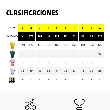
CLASIFICACIONES
Etapa
1
2
3
4
5
6
7
8
9
10
11
Clasificación
-
171
165
40
121
111
61
55
63
113
75
149
170
171
154
153
151
150
148
122
122
12
-
-
-
-
-
-
-
-
-
97
10
-
-
-
-
-
-
-
-
-
-
-
38
39
39
34
34
33
33
33
28
28
28
-
-
-
-
-
-
-
-
-
-
-