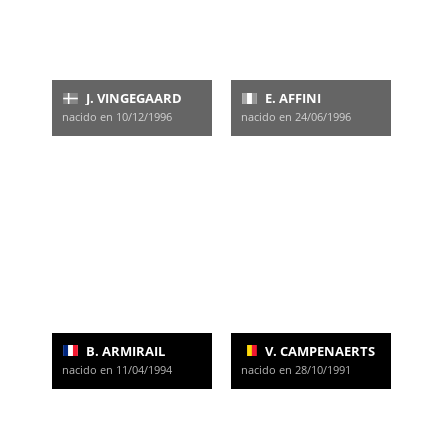
J. VINGEGAARD
E. AFFINI
nacido en 10/12/1996
nacido en 24/06/1996
B. ARMIRAIL
V. CAMPENAERTS
nacido en 11/04/1994
nacido en 28/10/1991