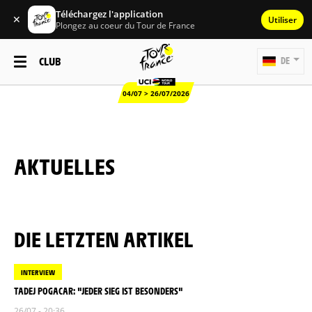
Téléchargez l'application
✕
Utiliser
Plongez au coeur du Tour de France
CLUB
DE
04/07 > 26/07/2026
AKTUELLES
DIE LETZTEN ARTIKEL
INTERVIEW
TADEJ POGACAR: "JEDER SIEG IST BESONDERS"
26/07 - 20:36