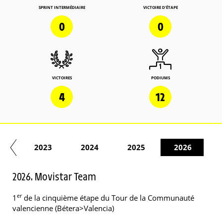
SPRINT INTERMÉDIAIRE
VICTOIRE D'ÉTAPE
0
0
VICTOIRES
PODIUMS
4
12
22
2023
2024
2025
2026
2026. Movistar Team
er
1
de la cinquième étape du Tour de la Communauté
valencienne (Bétera>Valencia)