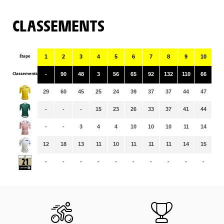
CLASSEMENTS
Étape
1
2
3
4
5
6
7
8
9
10
11
Classements
-
90
48
3
56
65
92
132
110
66
91
29
60
45
25
24
39
37
37
44
47
46
-
-
-
15
23
26
33
37
41
44
47
-
-
3
4
4
10
10
10
11
14
14
12
18
13
11
10
11
11
11
14
15
15
-
-
-
-
-
-
-
-
-
-
-