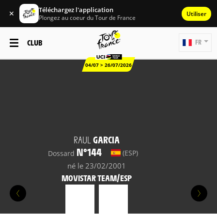
Téléchargez l'application
✕
Utiliser
Plongez au coeur du Tour de France
CLUB
FR
04/07 > 26/07/2026
RAUL
GARCIA
N°144
(ESP)
Dossard
né le 23/02/2001
MOVISTAR TEAM/ESP