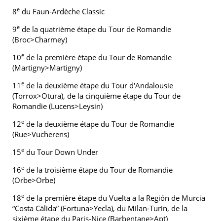
e
8
du Faun-Ardèche Classic
e
9
de la quatrième étape du Tour de Romandie
(Broc>Charmey)
e
10
de la première étape du Tour de Romandie
(Martigny>Martigny)
e
11
de la deuxième étape du Tour d'Andalousie
(Torrox>Otura), de la cinquième étape du Tour de
Romandie (Lucens>Leysin)
e
12
de la deuxième étape du Tour de Romandie
(Rue>Vucherens)
e
15
du Tour Down Under
e
16
de la troisième étape du Tour de Romandie
(Orbe>Orbe)
e
18
de la première étape du Vuelta a la Región de Murcia
“Costa Cálida” (Fortuna>Yecla), du Milan-Turin, de la
sixième étape du Paris-Nice (Barbentane>Apt)