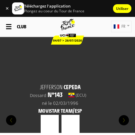
Téléchargez l'application
✕
Utiliser
Plongez au coeur du Tour de France
CLUB
FR
04/07 > 26/07/2026
JEFFERSON
CEPEDA
N°143
(ECU)
Dossard
né le 02/03/1996
MOVISTAR TEAM/ESP