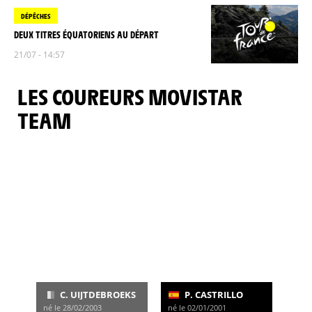
DÉPÊCHES
DEUX TITRES ÉQUATORIENS AU DÉPART
21/07 - 14:57
LES COUREURS MOVISTAR
TEAM
C. UIJTDEBROEKS
P. CASTRILLO
né le 28/02/2003
né le 02/01/2001