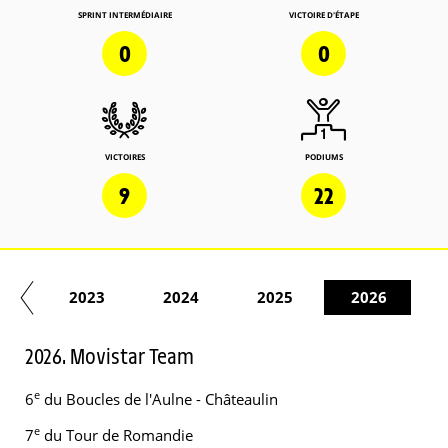
SPRINT INTERMÉDIAIRE
VICTOIRE D'ÉTAPE
0
0
VICTOIRES
PODIUMS
9
22
22
2023
2024
2025
2026
2026. Movistar Team
e
6
du Boucles de l'Aulne - Châteaulin
e
7
du Tour de Romandie