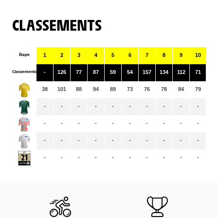
CLASSEMENTS
Étape
1
2
3
4
5
6
7
8
9
10
11
Classements
-
126
77
87
59
54
157
134
112
71
13
38
101
88
94
89
73
76
78
84
79
78
-
-
-
-
-
-
-
-
-
-
-
-
-
-
-
-
-
-
-
-
-
-
-
-
-
-
-
-
-
-
-
-
-
-
-
-
-
-
-
-
-
-
-
-