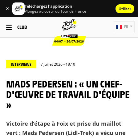
Téléchargez l'application
✕
Utiliser
Plongez au coeur du Tour de France
CLUB
FR
04/07 > 26/07/2026
INTERVIEWS
7 juillet 2026 - 18:10
MADS PEDERSEN : « UN CHEF-
D'ŒUVRE DE TRAVAIL D'ÉQUIPE
»
Victoire d’étape à Foix et prise du maillot
vert : Mads Pedersen (Lidl-Trek) a vécu une