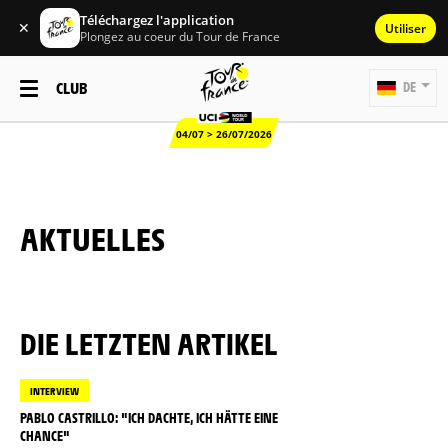
Téléchargez l'application
✕
Utiliser
Plongez au coeur du Tour de France
CLUB
DE
04/07 > 26/07/2026
AKTUELLES
DIE LETZTEN ARTIKEL
INTERVIEW
PABLO CASTRILLO: "ICH DACHTE, ICH HÄTTE EINE
CHANCE"