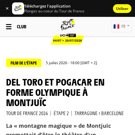
Téléchargez l'application
✕
Utiliser
Plongez au coeur du Tour de France
CLUB
FR
04/07 > 26/07/2026
FILM DE L'ÉTAPE
5 juillet 2026 - 18:00 [GMT + 2]
DEL TORO ET POGACAR EN
FORME OLYMPIQUE À
MONTJUÏC
TOUR DE FRANCE 2026
|
ÉTAPE 2
|
TARRAGONE > BARCELONE
La « montagne magique » de Montjuïc
promettait d’être le théâtre d'un