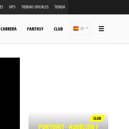
ES
VIPS
TIENDAS OFICIALES
TIENDA
 CARRERA
FANTASY
CLUB
ES
CLUB
PORTRAIT - AURÉLIEN /