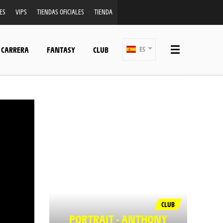
ES
VIPS
TIENDAS OFICIALES
TIENDA
 CARRERA
FANTASY
CLUB
ES
CLUB
PORTRAIT - ANTHONY