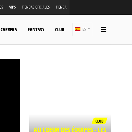
ES
VIPS
TIENDAS OFICIALES
TIENDA
 CARRERA
FANTASY
CLUB
ES
CLUB
AU COEUR DES ÉQUIPES - LES