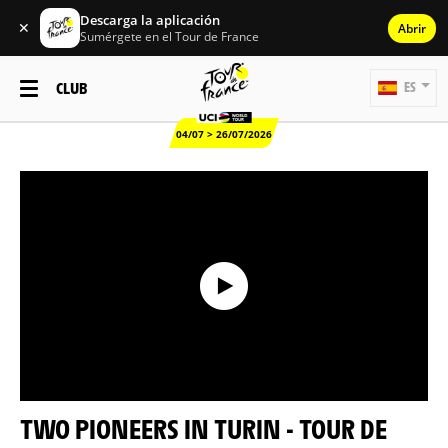
Descarga la aplicación
✕
Abrir
Sumérgete en el Tour de France
CLUB
ES
04/07 > 26/07/2026
TWO PIONEERS IN TURIN - TOUR DE