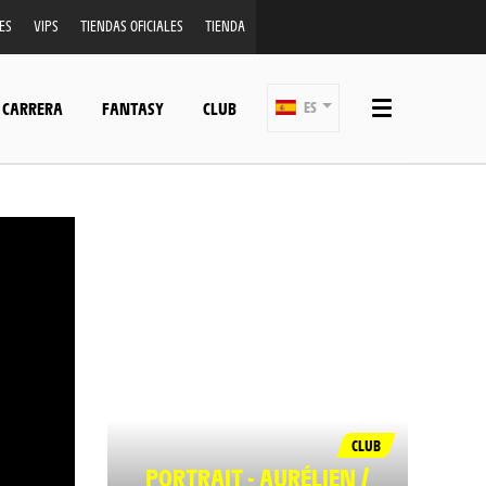
ES
VIPS
TIENDAS OFICIALES
TIENDA
 CARRERA
FANTASY
CLUB
ES
CLUB
PORTRAIT - AURÉLIEN /