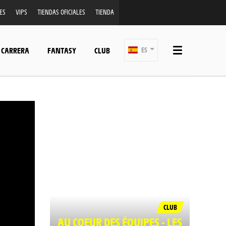
ES
VIPS
TIENDAS OFICIALES
TIENDA
 CARRERA
FANTASY
CLUB
ES
CLUB
AU COEUR DES ÉQUIPES - LES