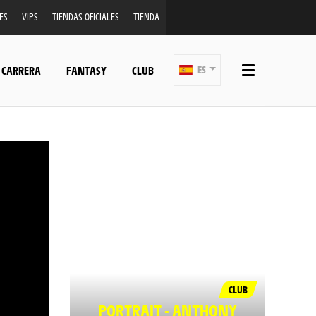
ES
VIPS
TIENDAS OFICIALES
TIENDA
 CARRERA
FANTASY
CLUB
ES
CLUB
PORTRAIT - ANTHONY