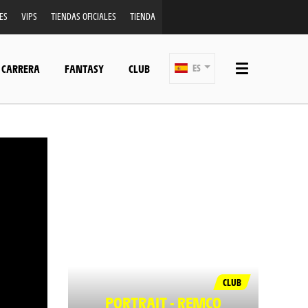
ES
VIPS
TIENDAS OFICIALES
TIENDA
 CARRERA
FANTASY
CLUB
ES
CLUB
PORTRAIT - REMCO