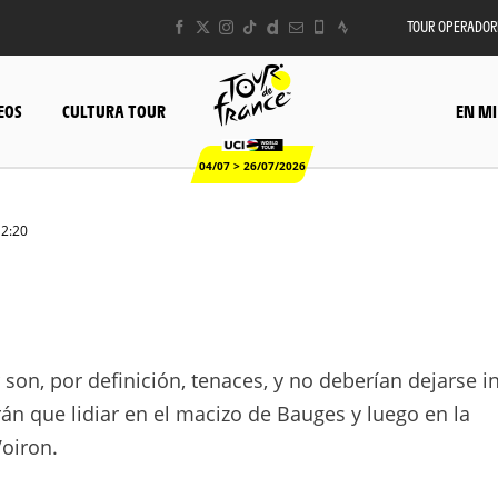
TOUR OPERADOR
EOS
CULTURA TOUR
EN MI
04/07 > 26/07/2026
12:20
son, por definición, tenaces, y no deberían dejarse i
rán que lidiar en el macizo de
Bauges
y luego en la
Voiron
.