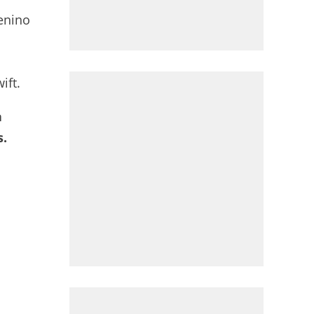
menino
ift.
a
s.