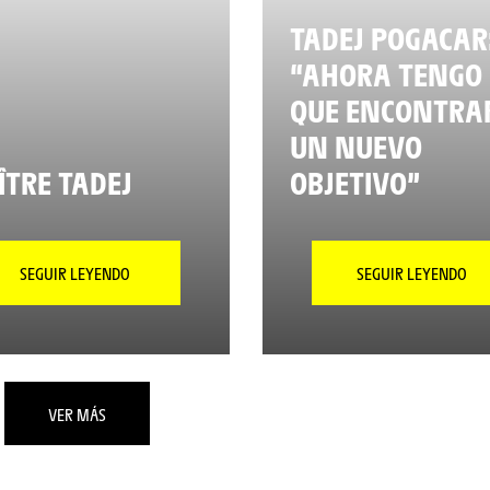
TADEJ POGACAR
“AHORA TENGO
QUE ENCONTRA
UN NUEVO
TRE TADEJ
OBJETIVO”
SEGUIR LEYENDO
SEGUIR LEYENDO
VER MÁS