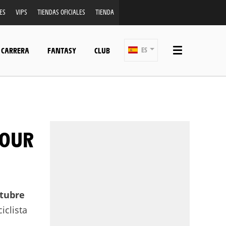
ES
VIPS
TIENDAS OFICIALES
TIENDA
 CARRERA
FANTASY
CLUB
ES
ctubre
iclista