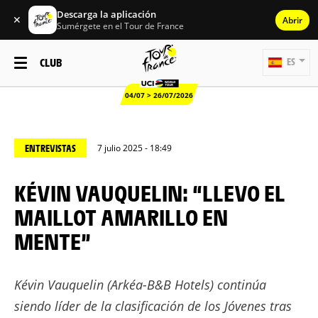
Descarga la aplicación
✕
Abrir
Sumérgete en el Tour de France
CLUB
ES
04/07 > 26/07/2026
ENTREVISTAS
7 julio 2025 - 18:49
KÉVIN VAUQUELIN: “LLEVO EL
MAILLOT AMARILLO EN
MENTE”
Kévin Vauquelin (Arkéa-B&B Hotels) continúa
siendo líder de la clasificación de los Jóvenes tras