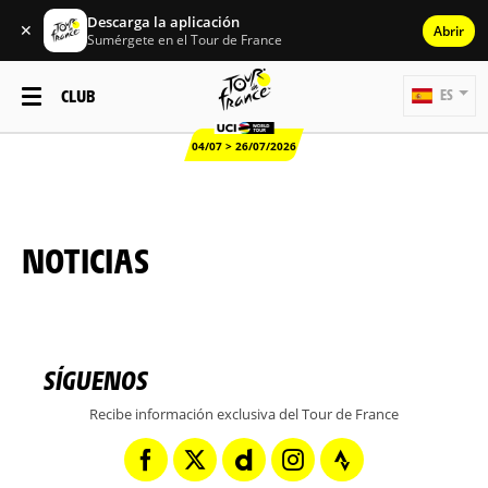
Descarga la aplicación
✕
Abrir
Sumérgete en el Tour de France
CLUB
ES
04/07 > 26/07/2026
NOTICIAS
SÍGUENOS
Recibe información exclusiva del Tour de France