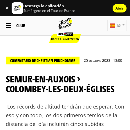
Descarga la aplicación
✕
Abrir
Sumérgete en el Tour de France
CLUB
ES
04/07 > 26/07/2026
COMENTARIO DE CHRISTIAN PRUDHOMME
25 octubre 2023 - 13:00
SEMUR-EN-AUXOIS >
COLOMBEY-LES-DEUX-ÉGLISES
Los récords de altitud tendrán que esperar. Con
eso y con todo, los dos primeros tercios de la
distancia del día incluirán cinco subidas