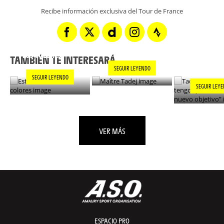
Recibe información exclusiva del Tour de France
TADEJ POGA
MAÎTRE TADEJ
ESTILO EN TODOS
“AHORA TE
LOS COLORES
ENCONTRAR
TAMBIÉN TE INTERESARÁ...
NUEVO OBJ
SEGUIR LEYENDO
SEGUIR LEYENDO
SEGUIR LEY
VER MÁS
ESPACIO PRO