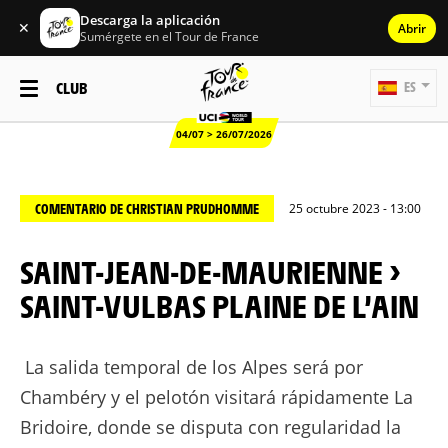
Descarga la aplicación
✕
Abrir
Sumérgete en el Tour de France
CLUB
ES
04/07 > 26/07/2026
COMENTARIO DE CHRISTIAN PRUDHOMME
25 octubre 2023 - 13:00
SAINT-JEAN-DE-MAURIENNE >
SAINT-VULBAS PLAINE DE L’AIN
La salida temporal de los Alpes será por
Chambéry y el pelotón visitará rápidamente La
Bridoire, donde se disputa con regularidad la