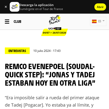
Descarga la aplicación
✕
Abrir
Sumérgete en el Tour de France
CLUB
ES
04/07 > 26/07/2026
ENTREVISTAS
10 julio 2024 - 17:43
REMCO EVENEPOEL (SOUDAL-
QUICK STEP): “JONAS Y TADEJ
ESTABAN HOY EN OTRA LIGA”
“Era imposible salir a rueda del primer ataque
de Tadej [Pogacar]. Yo estaba ya al límite, y