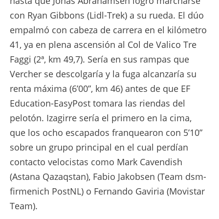
hasta que Jonas Abrahamsen logró marcharse
con Ryan Gibbons (Lidl-Trek) a su rueda. El dúo
empalmó con cabeza de carrera en el kilómetro
41, ya en plena ascensión al Col de Valico Tre
Faggi (2ª, km 49,7). Sería en sus rampas que
Vercher se descolgaría y la fuga alcanzaría su
renta máxima (6’00”, km 46) antes de que EF
Education-EasyPost tomara las riendas del
pelotón. Izagirre sería el primero en la cima,
que los ocho escapados franquearon con 5’10”
sobre un grupo principal en el cual perdían
contacto velocistas como Mark Cavendish
(Astana Qazaqstan), Fabio Jakobsen (Team dsm-
firmenich PostNL) o Fernando Gaviria (Movistar
Team).