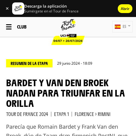
Descarga la aplicación
✕
Abrir
Sumérgete en el Tour de France
CLUB
ES
04/07 > 26/07/2026
RESUMEN DE LA ETAPA
29 junio 2024 - 18:09
BARDET Y VAN DEN BROEK
NADAN PARA TRIUNFAR EN LA
ORILLA
TOUR DE FRANCE 2024
|
ETAPA 1
|
FLORENCE > RIMINI
Parecía que Romain Bardet y Frank Van den
Broek, dúo de Team dsm-firmenich PostNL que