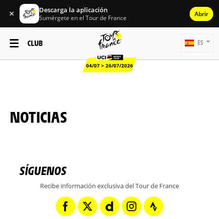
Descarga la aplicación
✕
Abrir
Sumérgete en el Tour de France
CLUB
ES
04/07 > 26/07/2026
NOTICIAS
SÍGUENOS
Recibe información exclusiva del Tour de France