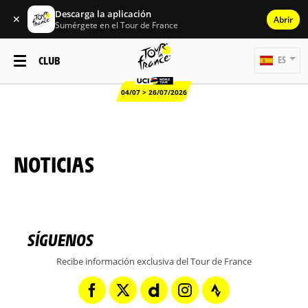
Descarga la aplicación
✕
Abrir
Sumérgete en el Tour de France
CLUB
ES
04/07 > 26/07/2026
NOTICIAS
SÍGUENOS
Recibe información exclusiva del Tour de France