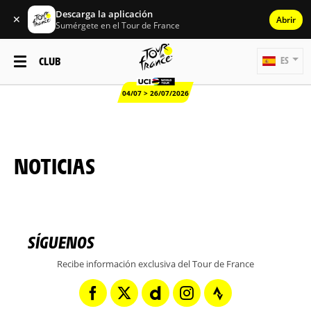
Descarga la aplicación
✕
Abrir
Sumérgete en el Tour de France
CLUB
ES
04/07 > 26/07/2026
NOTICIAS
SÍGUENOS
Recibe información exclusiva del Tour de France