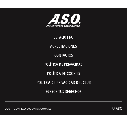
Shooting Maillot Jaune Santini pour le Tour de France 2023
Shoot
Shooting Maillot Jaune Santini pour le Tour de France 2023
ESPACIO PRO
ACREDITACIONES
CONTACTOS
POLÍTICA DE PRIVACIDAD
POLÍTICA DE COOKIES
POLÍTICA DE PRIVACIDAD DEL CLUB
EJERCE TUS DERECHOS
© ASO
CGU
CONFIGURACIÓN DE COOKIES