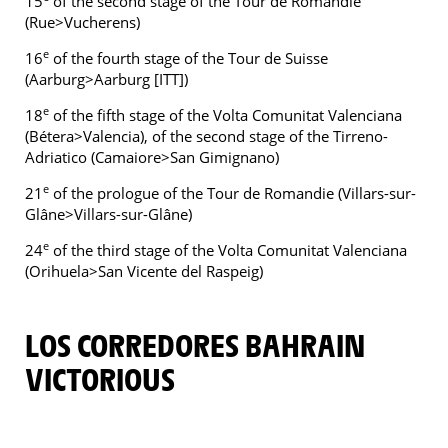
15
of the second stage of the Tour de Romandie
(Rue>Vucherens)
e
16
of the fourth stage of the Tour de Suisse
(Aarburg>Aarburg [ITT])
e
18
of the fifth stage of the Volta Comunitat Valenciana
(Bétera>Valencia), of the second stage of the Tirreno-
Adriatico (Camaiore>San Gimignano)
e
21
of the prologue of the Tour de Romandie (Villars-sur-
Glâne>Villars-sur-Glâne)
e
24
of the third stage of the Volta Comunitat Valenciana
(Orihuela>San Vicente del Raspeig)
LOS CORREDORES BAHRAIN
VICTORIOUS