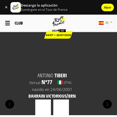
Descarga la aplicación
✕
Abrir
Sumérgete en el Tour de France
CLUB
ES
04/07 > 26/07/2026
ANTONIO
TIBERI
N°77
(ITA)
Dorsal
nacido en 24/06/2001
BAHRAIN VICTORIOUS/BRN