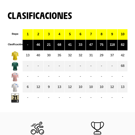
CLASIFICACIONES
Etapa
1
2
3
4
5
6
7
8
9
10
11
Clasificación
-
46
21
68
41
33
47
75
118
82
10
13
40
30
35
32
32
31
29
37
42
42
-
-
-
-
-
-
-
-
-
68
73
-
-
-
-
-
-
-
-
-
-
-
6
12
9
13
12
10
10
10
12
13
13
-
-
-
-
-
-
-
-
-
-
-