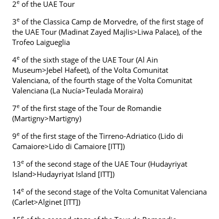
e
2
of the UAE Tour
e
3
of the Classica Camp de Morvedre, of the first stage of
the UAE Tour (Madinat Zayed Majlis>Liwa Palace), of the
Trofeo Laigueglia
e
4
of the sixth stage of the UAE Tour (Al Ain
Museum>Jebel Hafeet), of the Volta Comunitat
Valenciana, of the fourth stage of the Volta Comunitat
Valenciana (La Nucía>Teulada Moraira)
e
7
of the first stage of the Tour de Romandie
(Martigny>Martigny)
e
9
of the first stage of the Tirreno-Adriatico (Lido di
Camaiore>Lido di Camaiore [ITT])
e
13
of the second stage of the UAE Tour (Hudayriyat
Island>Hudayriyat Island [ITT])
e
14
of the second stage of the Volta Comunitat Valenciana
(Carlet>Alginet [ITT])
e