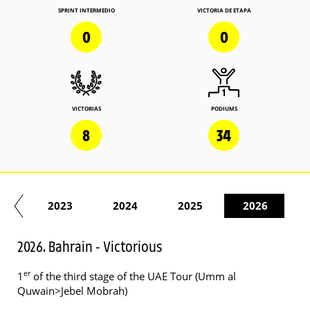
SPRINT INTERMEDIO
VICTORIA DE ETAPA
0
0
VICTORIAS
PODIUMS
8
34
22
2023
2024
2025
2026
2026. Bahrain - Victorious
er
1
of the third stage of the UAE Tour (Umm al
Quwain>Jebel Mobrah)