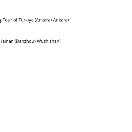
ing Tour of Türkiye (Ankara>Ankara)
of Hainan (Danzhou>Wuzhishan)