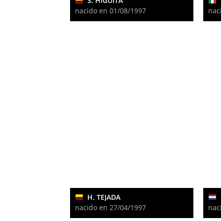
S. HIGUITA
nacido en 01/08/1997
nac
H. TEJADA
nacido en 27/04/1997
nac