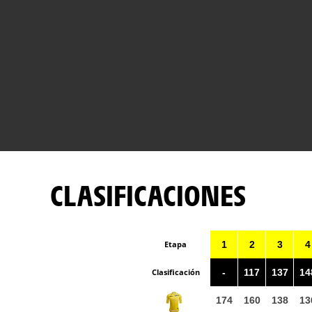
CLASIFICACIONES
Etapa
1
2
3
4
Clasificación
-
117
137
14
174
160
138
13