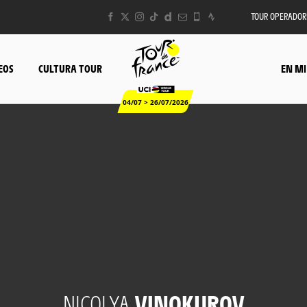
TOUR OPERADOR
EOS
CULTURA TOUR
EN MI
04/07 > 26/07/2026
NICOLYA
VINOKUROV