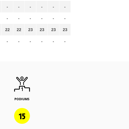
-
-
-
-
-
-
-
-
-
-
-
-
22
22
23
23
23
23
-
-
-
-
-
-
PODIUMS
15