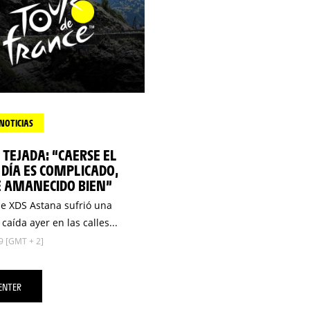
NOTICIAS
TEJADA: “CAERSE EL
DÍA ES COMPLICADO,
E AMANECIDO BIEN”
 de XDS Astana sufrió una
caída ayer en las calles...
9 [GMT + 2]
ENTER