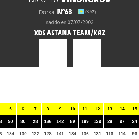
N°68
Dorsal
(KAZ)
nacido en 07/07/2002
XDS ASTANA TEAM/KAZ
5
6
7
8
9
10
11
12
13
14
15
8
90
80
28
166
142
89
169
139
28
97
24
6
134
130
122
128
141
134
136
131
116
114
96