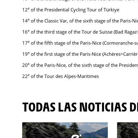
e
12
of the Presidential Cycling Tour of Türkiye
e
14
of the Classic Var, of the sixth stage of the Paris-
e
16
of the third stage of the Tour de Suisse (Bad Raga
e
17
of the fifth stage of the Paris-Nice (Cormoranche
e
19
of the first stage of the Paris-Nice (Achères>Carriè
e
20
of the Paris-Nice, of the sixth stage of the Presiden
e
22
of the Tour des Alpes-Maritimes
TODAS LAS NOTICIAS 