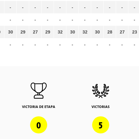
-
-
-
-
-
-
-
-
-
-
-
-
-
-
-
-
-
-
-
-
-
-
0
30
29
27
29
32
30
32
30
28
27
23
-
-
-
-
-
-
-
-
-
-
-
VICTORIA DE ETAPA
VICTORIAS
0
5