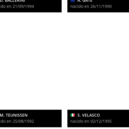
D. BALLERINI
A. GATE
ido en 21/09/1994
nacido en 26/11/1990
M. TEUNISSEN
S. VELASCO
ido en 25/08/1992
nacido en 02/12/1995