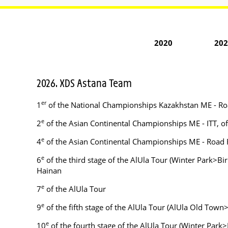
2020
202
2026. XDS Astana Team
er
1
of the National Championships Kazakhstan ME - Ro
e
2
of the Asian Continental Championships ME - ITT, o
e
4
of the Asian Continental Championships ME - Road Ra
e
6
of the third stage of the AlUla Tour (Winter Park>Bir
Hainan
e
7
of the AlUla Tour
e
9
of the fifth stage of the AlUla Tour (AlUla Old Town>
e
10
of the fourth stage of the AlUla Tour (Winter Park>