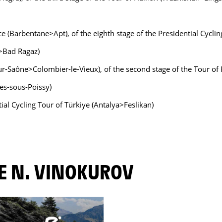
Nice (Barbentane>Apt), of the eighth stage of the Presidential Cycl
z>Bad Ragaz)
-sur-Saône>Colombier-le-Vieux), of the second stage of the Tour 
res-sous-Poissy)
tial Cycling Tour of Türkiye (Antalya>Feslikan)
DE N. VINOKUROV