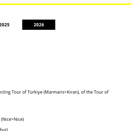
2025
2026
ycling Tour of Türkiye (Marmaris>Kıran), of the Tour of
 (Nice>Nice)
hui)