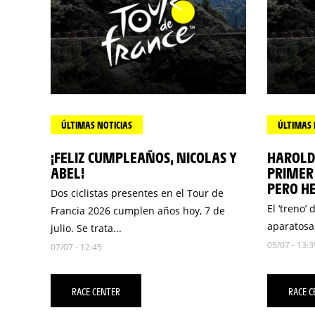
ÚLTIMAS NOTICIAS
ÚLTIMAS 
¡FELIZ CUMPLEAÑOS, NICOLAS Y
HAROLD 
ABEL!
PRIMER 
PERO H
Dos ciclistas presentes en el Tour de
El ‘treno’
Francia 2026 cumplen años hoy, 7 de
aparatosa 
julio. Se trata...
05/07 - 13:3
07/07 - 12:45
RACE CENTER
RACE C