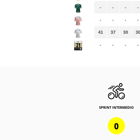
-
-
-
-
-
-
-
-
41
37
30
3
-
-
-
-
SPRINT INTERMEDIO
0