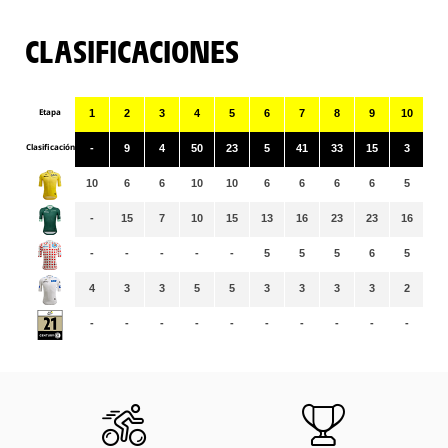
CLASIFICACIONES
Etapa
1
2
3
4
5
6
7
8
9
10
11
Clasificación
-
9
4
50
23
5
41
33
15
3
63
10
6
6
10
10
6
6
6
6
5
5
-
15
7
10
15
13
16
23
23
16
21
-
-
-
-
-
5
5
5
6
5
5
4
3
3
5
5
3
3
3
3
2
2
-
-
-
-
-
-
-
-
-
-
-