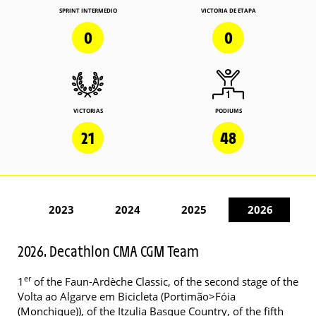
SPRINT INTERMEDIO
VICTORIA DE ETAPA
0
0
VICTORIAS
PODIUMS
21
48
2023
2024
2025
2026
2026. Decathlon CMA CGM Team
er
1
of the Faun-Ardèche Classic, of the second stage of the
Volta ao Algarve em Bicicleta (Portimão>Fóia
(Monchique)), of the Itzulia Basque Country, of the fifth