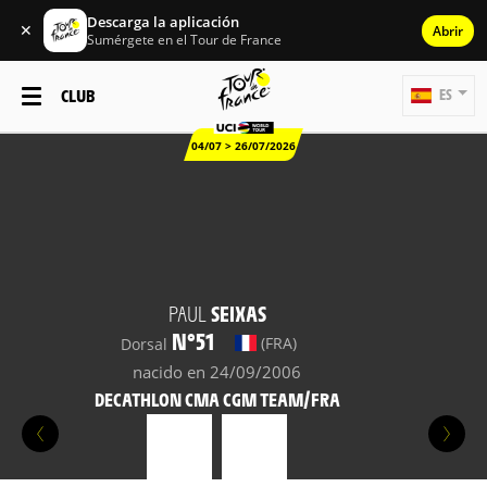
Descarga la aplicación
✕
Abrir
Sumérgete en el Tour de France
CLUB
ES
04/07 > 26/07/2026
PAUL
SEIXAS
N°51
(FRA)
Dorsal
nacido en 24/09/2006
DECATHLON CMA CGM TEAM/FRA