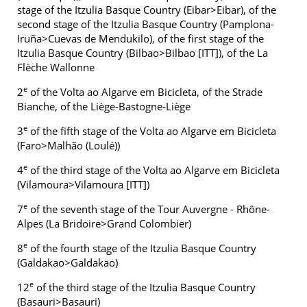
stage of the Itzulia Basque Country (Eibar>Eibar), of the
second stage of the Itzulia Basque Country (Pamplona-
Iruña>Cuevas de Mendukilo), of the first stage of the
Itzulia Basque Country (Bilbao>Bilbao [ITT]), of the La
Flèche Wallonne
e
2
of the Volta ao Algarve em Bicicleta, of the Strade
Bianche, of the Liège-Bastogne-Liège
e
3
of the fifth stage of the Volta ao Algarve em Bicicleta
(Faro>Malhão (Loulé))
e
4
of the third stage of the Volta ao Algarve em Bicicleta
(Vilamoura>Vilamoura [ITT])
e
7
of the seventh stage of the Tour Auvergne - Rhône-
Alpes (La Bridoire>Grand Colombier)
e
8
of the fourth stage of the Itzulia Basque Country
(Galdakao>Galdakao)
e
12
of the third stage of the Itzulia Basque Country
(Basauri>Basauri)