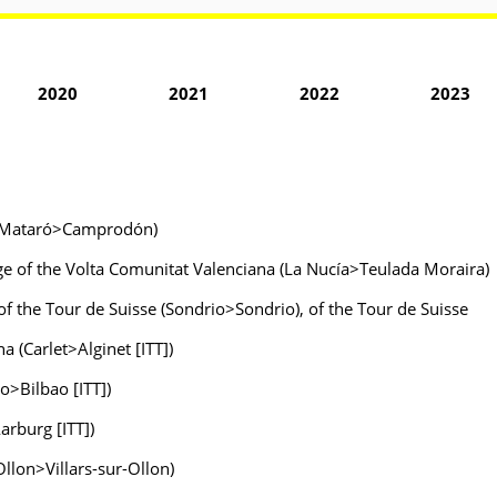
2020
2021
2022
2023
ya (Mataró>Camprodón)
age of the Volta Comunitat Valenciana (La Nucía>Teulada Moraira)
 of the Tour de Suisse (Sondrio>Sondrio), of the Tour de Suisse
 (Carlet>Alginet [ITT])
ao>Bilbao [ITT])
arburg [ITT])
-Ollon>Villars-sur-Ollon)