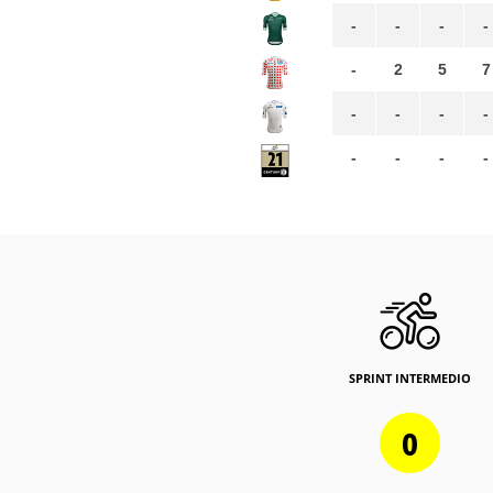
-
-
-
-
-
2
5
7
-
-
-
-
-
-
-
-
SPRINT INTERMEDIO
0