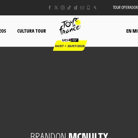
TOUR OPERADOR
EOS
CULTURA TOUR
EN MI
04/07 > 26/07/2026
BRANDON
MCNULTY