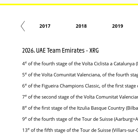
2016
2017
2018
2019
2026. UAE Team Emirates - XRG
e
4
of the fourth stage of the Volta Ciclista a Catalun
e
5
of the Volta Comunitat Valenciana, of the fourth st
e
6
of the Figueira Champions Classic, of the first stage
e
7
of the second stage of the Volta Comunitat Valenciana
e
8
of the first stage of the Itzulia Basque Country (Bilb
e
9
of the fourth stage of the Tour de Suisse (Aarburg>A
e
13
of the fifth stage of the Tour de Suisse (Villars-sur