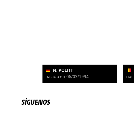
N. POLITT
nacido en 06/03/1994
nac
SÍGUENOS