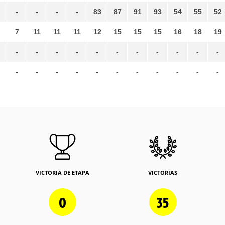
-
-
-
-
83
87
91
93
54
55
52
7
11
11
11
12
15
15
15
16
18
19
-
-
-
-
-
-
-
-
-
-
-
-
-
-
-
-
-
-
-
-
-
-
VICTORIA DE ETAPA
VICTORIAS
0
35