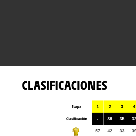
CLASIFICACIONES
Etapa
1
2
3
4
Clasificación
-
39
35
3
57
42
33
3