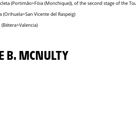
icleta (Portimão>Fóia (Monchique)), of the second stage of the T
a (Orihuela>San Vicente del Raspeig)
a (Bétera>Valencia)
DE B. MCNULTY