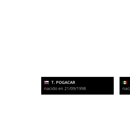
T. POGACAR
nacido en 21/09/1998
nac