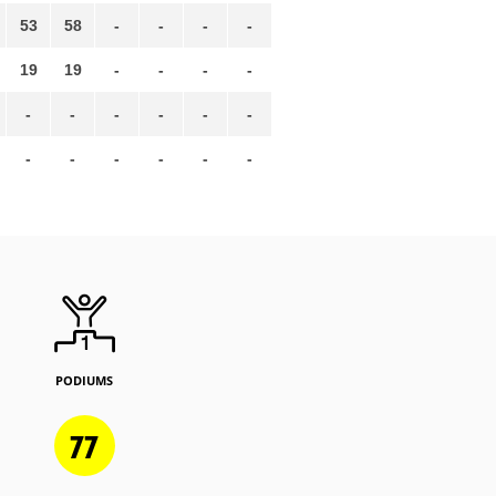
53
58
-
-
-
-
19
19
-
-
-
-
-
-
-
-
-
-
-
-
-
-
-
-
PODIUMS
77