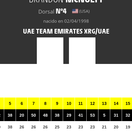
N°4
Dorsal
(USA)
nacido en 02/04/1998
UAE TEAM EMIRATES XRG/UAE
5
6
7
8
9
10
11
12
13
14
15
2
38
20
50
48
38
29
41
53
5
31
32
9
38
26
26
26
25
23
23
23
21
20
19