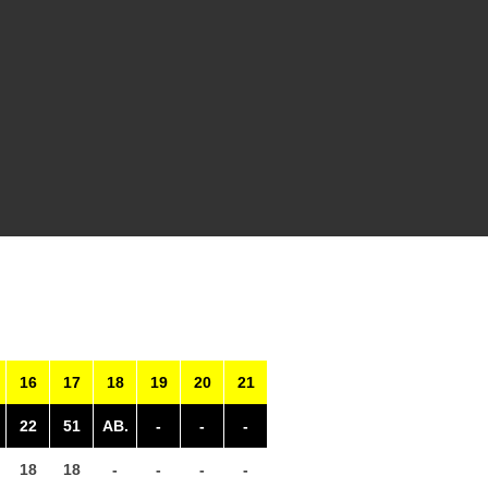
16
17
18
19
20
21
22
51
AB.
-
-
-
18
18
-
-
-
-