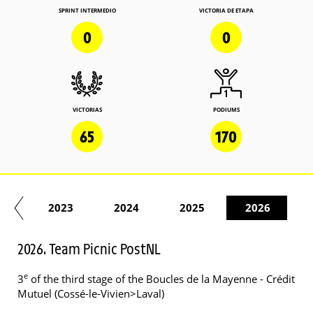
SPRINT INTERMEDIO
VICTORIA DE ETAPA
0
0
VICTORIAS
PODIUMS
65
170
22
2023
2024
2025
2026
2026. Team Picnic PostNL
e
3
of the third stage of the Boucles de la Mayenne - Crédit
Mutuel (Cossé-le-Vivien>Laval)