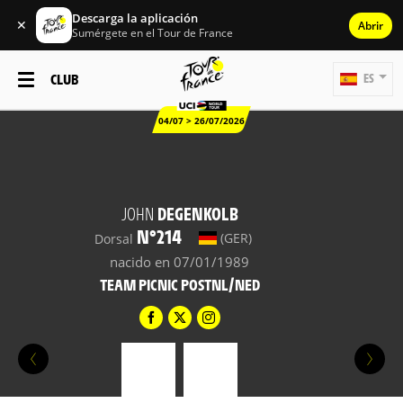
Descarga la aplicación
✕
Abrir
Sumérgete en el Tour de France
CLUB
ES
04/07 > 26/07/2026
JOHN
DEGENKOLB
N°214
(GER)
Dorsal
nacido en 07/01/1989
TEAM PICNIC POSTNL/NED