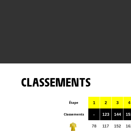
CLASSEMENTS
Étape
1
2
3
4
Classements
-
123
144
15
78
117
152
16