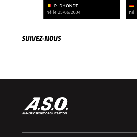
R. DHONDT
né le 25/06/2004
né 
SUIVEZ-NOUS