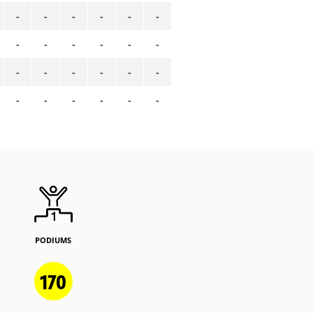
-
-
-
-
-
-
-
-
-
-
-
-
-
-
-
-
-
-
-
-
-
-
-
-
PODIUMS
170