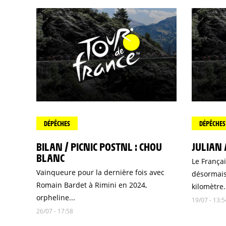
DÉPÊCHES
DÉPÊCHES
BILAN / PICNIC POSTNL : CHOU
JULIAN 
BLANC
Le Françai
Vainqueure pour la dernière fois avec
désormais
Romain Bardet à Rimini en 2024,
kilomètre.
orpheline...
19/07 - 13:5
26/07 - 17:58