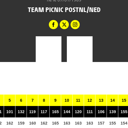
TEAM PICNIC POSTNL/NED
5
6
7
8
9
10
11
12
13
14
15
1
101
132
119
117
165
144
120
111
106
139
155
2
162
159
160
162
165
163
163
163
157
155
154