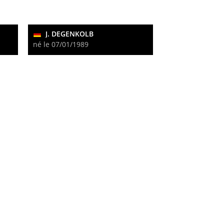
J. DEGENKOLB
né le 07/01/1989