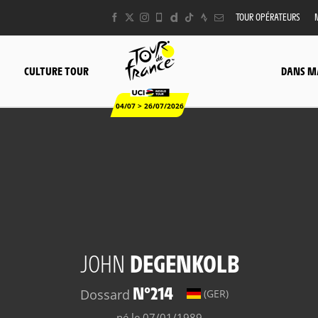
TOUR OPÉRATEURS
CULTURE TOUR
DANS M
04/07 > 26/07/2026
JOHN
DEGENKOLB
N°214
Dossard
(GER)
né le 07/01/1989