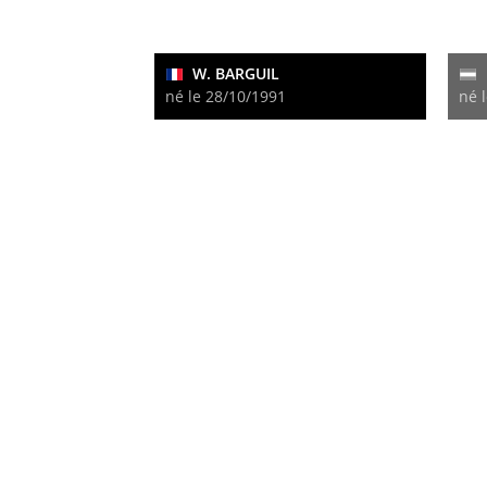
W. BARGUIL
né le 28/10/1991
né 