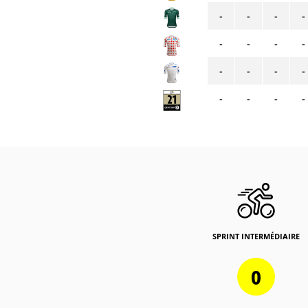
-
-
-
-
-
-
-
-
-
-
-
-
-
-
-
-
SPRINT INTERMÉDIAIRE
0