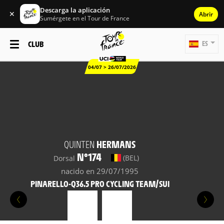
Descarga la aplicación
✕
Abrir
Sumérgete en el Tour de France
CLUB
ES
04/07 > 26/07/2026
QUINTEN
HERMANS
N°174
(BEL)
Dorsal
nacido en 29/07/1995
PINARELLO-Q36.5 PRO CYCLING TEAM/SUI