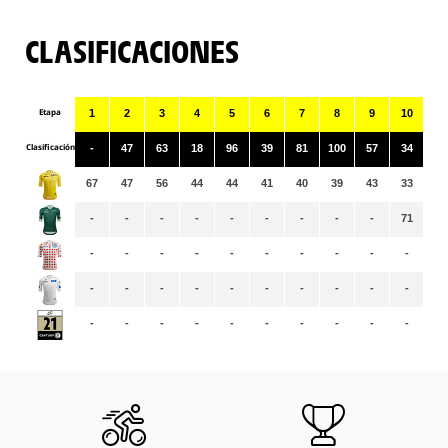
CLASIFICACIONES
Etapa
1
2
3
4
5
6
7
8
9
10
11
Clasificación
-
47
63
18
96
39
81
100
57
34
83
67
47
56
44
44
41
40
39
43
33
33
-
-
-
-
-
-
-
-
-
71
76
-
-
-
-
-
-
-
-
-
-
-
-
-
-
-
-
-
-
-
-
-
-
-
-
-
-
-
-
-
-
-
-
-