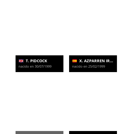
T. PIDCOCK
X. AZPARREN IRURZUN
nacido en 30/07/1999
nacido en 25/02/1999