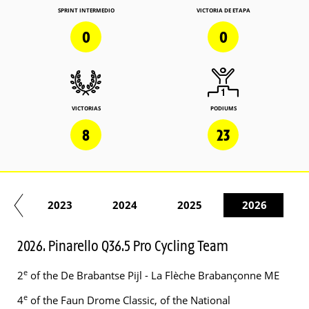
SPRINT INTERMEDIO
VICTORIA DE ETAPA
0
0
VICTORIAS
PODIUMS
8
23
22
2023
2024
2025
2026
2026. Pinarello Q36.5 Pro Cycling Team
e
2
of the De Brabantse Pijl - La Flèche Brabançonne ME
e
4
of the Faun Drome Classic, of the National