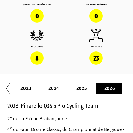
SPRINT INTERMÉDIAIRE
VICTOIRE D'ÉTAPE
0
0
VICTOIRES
PODIUMS
8
23
22
2023
2024
2025
2026
2026. Pinarello Q36.5 Pro Cycling Team
e
2
de La Flèche Brabançonne
e
4
du Faun Drome Classic, du Championnat de Belgique -