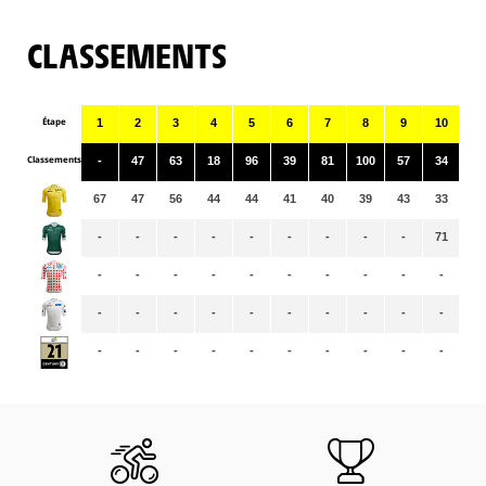
CLASSEMENTS
Étape
1
2
3
4
5
6
7
8
9
10
11
Classements
-
47
63
18
96
39
81
100
57
34
83
67
47
56
44
44
41
40
39
43
33
33
-
-
-
-
-
-
-
-
-
71
76
-
-
-
-
-
-
-
-
-
-
-
-
-
-
-
-
-
-
-
-
-
-
-
-
-
-
-
-
-
-
-
-
-