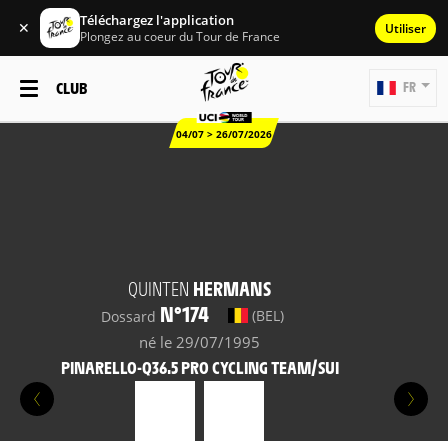
Téléchargez l'application
✕
Utiliser
Plongez au coeur du Tour de France
CLUB
FR
04/07 > 26/07/2026
QUINTEN
HERMANS
N°174
(BEL)
Dossard
né le 29/07/1995
PINARELLO-Q36.5 PRO CYCLING TEAM/SUI