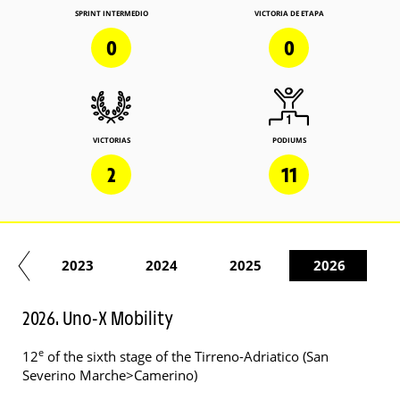
SPRINT INTERMEDIO
VICTORIA DE ETAPA
0
0
VICTORIAS
PODIUMS
2
11
22
2023
2024
2025
2026
2026. Uno-X Mobility
e
12
of the sixth stage of the Tirreno-Adriatico (San
Severino Marche>Camerino)