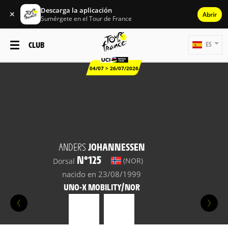
Descarga la aplicación
✕
Abrir
Sumérgete en el Tour de France
CLUB
ES
04/07 > 26/07/2026
ANDERS
JOHANNESSEN
N°125
(NOR)
Dorsal
nacido en 23/08/1999
UNO-X MOBILITY/NOR