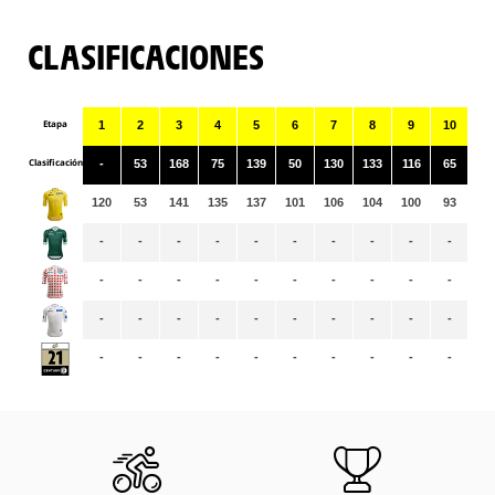
CLASIFICACIONES
Etapa
1
2
3
4
5
6
7
8
9
10
11
Clasificación
-
53
168
75
139
50
130
133
116
65
11
120
53
141
135
137
101
106
104
100
93
92
-
-
-
-
-
-
-
-
-
-
-
-
-
-
-
-
-
-
-
-
-
-
-
-
-
-
-
-
-
-
-
-
-
-
-
-
-
-
-
-
-
-
-
-