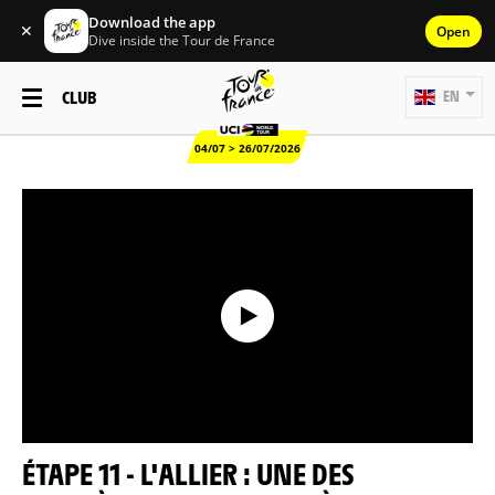
Download the app
✕
Open
Dive inside the Tour de France
CLUB
EN
04/07 > 26/07/2026
ÉTAPE 11 - L'ALLIER : UNE DES