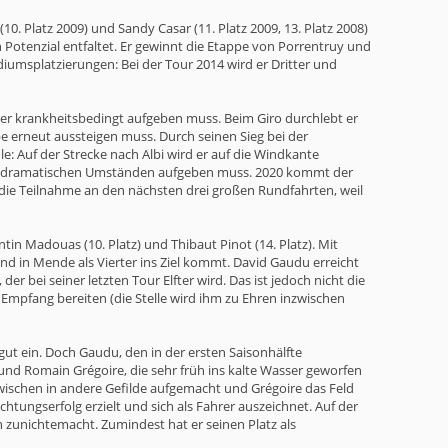
. Platz 2009) und Sandy Casar (11. Platz 2009, 13. Platz 2008)
n Potenzial entfaltet. Er gewinnt die Etappe von Porrentruy und
diumsplatzierungen: Bei der Tour 2014 wird er Dritter und
r er krankheitsbedingt aufgeben muss. Beim Giro durchlebt er
ppe erneut aussteigen muss. Durch seinen Sieg bei der
: Auf der Strecke nach Albi wird er auf die Windkante
ter dramatischen Umständen aufgeben muss. 2020 kommt der
ch die Teilnahme an den nächsten drei großen Rundfahrten, weil
tin Madouas (10. Platz) und Thibaut Pinot (14. Platz). Mit
nd in Mende als Vierter ins Ziel kommt. David Gaudu erreicht
 bei seiner letzten Tour Elfter wird. Das ist jedoch nicht die
n Empfang bereiten (die Stelle wird ihm zu Ehren inzwischen
t ein. Doch Gaudu, den in der ersten Saisonhälfte
nd Romain Grégoire, die sehr früh ins kalte Wasser geworfen
ischen in andere Gefilde aufgemacht und Grégoire das Feld
tungserfolg erzielt und sich als Fahrer auszeichnet. Auf der
 zunichtemacht. Zumindest hat er seinen Platz als