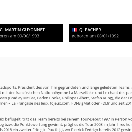
G. MARTIN GUYONNET
Q. PACHER
oren am 09/06/1993
geboren am 06/01/1992
 Radsports, Präsident des von ihm gegründeten und lange geleiteten Teams, 
oft mit der französischen Nationalhymne La Marseillaise und Le chant des p
sen (Bradley McGee, Baden Cooke, Philippe Gilbert, Stefan Küng), die der 
men – La Française des Jeux, fdjeux.com, FDJ-BigMat oder FDJ.fr und seit 2
 beflügelt, tritt das Team bereits bei seinem Tour-Debüt 1997 in Person vo
g bzw. die Punktewertung gewinnt, prägt es die Tour 2003 im Jahr ihres hu
s 2018 ein zweiter Erfolg in Pau folgt, wo Pierrick Fedrigo bereits 2012 gewin