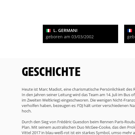
L. GERMANI
geboren am 03/03/2002
geb
GESCHICHTE
Heute ist Marc Madiot, eine charismatische Persönlichkeit des
In den Jahren seiner Leitung wird das Team am 14. Juli im Bus 
im Zweiten Weltkrieg) eingeschworen. Die wenigen Nicht-Franzo
verholfen haben, bezeugen es: FDJ hält unter verschiedenen Na
hoch.
Durch den Sieg von Frédéric Guesdon beim Rennen Paris-Roubaix
Plan. Mit seinem australischen Duo McGee-Cooke, das den Prolo
Vittel 2017 in blau-weiß-rot ist ein starkes Symbol, umso mehr al