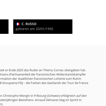
C. RUSSO
geboren am 20/01/1995
seit er Ende 2025 das Ruder an Thierry Cornec übergeben hat.
artisans (Partisanenlied der französischen Widerstandskämpfer
Formation der staatlichen französischen Lotterie zum Ruhm
018 Groupama-FDJ – die Farben des Gastlands der Tour de France
n Christophe Mengin in Fribourg (Schweiz) erfolgreich auf den
ndertjährigen Bestehens. Arnaud Démares Sieg im Sprint in
nt.