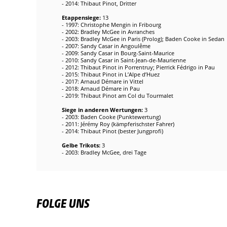
- 2014: Thibaut Pinot, Dritter
Etappensiege:
13
- 1997: Christophe Mengin in Fribourg
- 2002: Bradley McGee in Avranches
- 2003: Bradley McGee in Paris (Prolog); Baden Cooke in Sedan
- 2007: Sandy Casar in Angoulême
- 2009: Sandy Casar in Bourg-Saint-Maurice
- 2010: Sandy Casar in Saint-Jean-de-Maurienne
- 2012: Thibaut Pinot in Porrentruy; Pierrick Fédrigo in Pau
- 2015: Thibaut Pinot in L’Alpe d’Huez
- 2017: Arnaud Démare in Vittel
- 2018: Arnaud Démare in Pau
- 2019: Thibaut Pinot am Col du Tourmalet
Siege in anderen Wertungen:
3
- 2003: Baden Cooke (Punktewertung)
- 2011: Jérémy Roy (kämpferischster Fahrer)
- 2014: Thibaut Pinot (bester Jungprofi)
Gelbe Trikots:
3
- 2003: Bradley McGee, drei Tage
FOLGE UNS