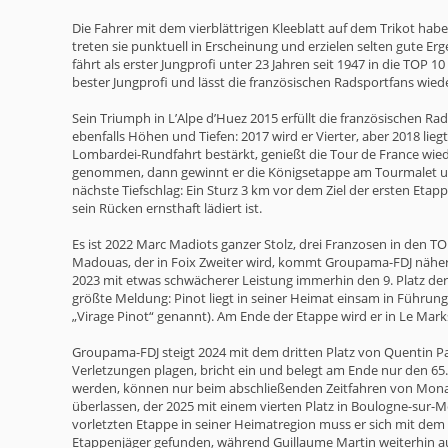
Die Fahrer mit dem vierblättrigen Kleeblatt auf dem Trikot habe
treten sie punktuell in Erscheinung und erzielen selten gute Er
fährt als erster Jungprofi unter 23 Jahren seit 1947 in die TOP
bester Jungprofi und lässt die französischen Radsportfans wiede
Sein Triumph in L’Alpe d’Huez 2015 erfüllt die französischen R
ebenfalls Höhen und Tiefen: 2017 wird er Vierter, aber 2018 lie
Lombardei-Rundfahrt bestärkt, genießt die Tour de France wied
genommen, dann gewinnt er die Königsetappe am Tourmalet und
nächste Tiefschlag: Ein Sturz 3 km vor dem Ziel der ersten Etap
sein Rücken ernsthaft lädiert ist.
Es ist 2022 Marc Madiots ganzer Stolz, drei Franzosen in den TO
Madouas, der in Foix Zweiter wird, kommt Groupama-FDJ näher an
2023 mit etwas schwächerer Leistung immerhin den 9. Platz der 
größte Meldung: Pinot liegt in seiner Heimat einsam in Führung,
„Virage Pinot“ genannt). Am Ende der Etappe wird er in Le Mark
Groupama-FDJ steigt 2024 mit dem dritten Platz von Quentin P
Verletzungen plagen, bricht ein und belegt am Ende nur den 65
werden, können nur beim abschließenden Zeitfahren von Monaco
überlassen, der 2025 mit einem vierten Platz in Boulogne-sur-M
vorletzten Etappe in seiner Heimatregion muss er sich mit dem 
Etappenjäger gefunden, während Guillaume Martin weiterhin auf