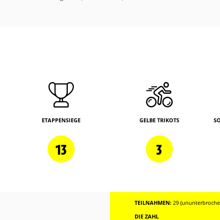
ETAPPENSIEGE
GELBE TRIKOTS
S
13
3
TEILNAHMEN:
29 (ununterbrochen
DIE ZAHL