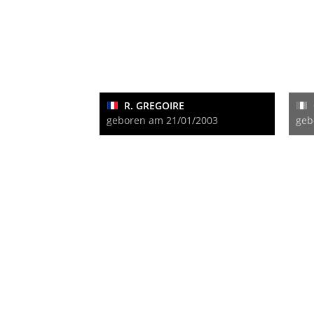
R. GREGOIRE
geboren am 21/01/2003
geb