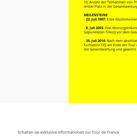
10: Anzahl der Teilnahmen von Th
dritter Platz in der Gesamtwertun
MEILENSTEINE
-
22. Juli 1997:
Erste Glücksmoment
-
8. Juli 2003:
Drei Wertungstrikot
Gepunkteten Trikot) vor dem Ges
-
26. Juli 2014:
Nach dem abschließ
Formation FDJ am Ende der Tour e
der Gesamtwertung und gewinnt d
Erhalten sie exklusive informationen zur Tour de France