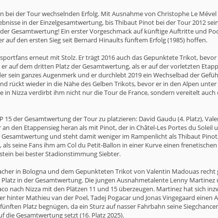
n bei der Tour wechselnden Erfolg. Mit Ausnahme von Christophe Le Mével (10
gebnisse in der Einzelgesamtwertung, bis Thibaut Pinot bei der Tour 2012 sei
 10 der Gesamtwertung! Ein erster Vorgeschmack auf künftige Auftritte und Po
r auf den ersten Sieg seit Bernard Hinaults fünftem Erfolg (1985) hoffen.
adsportfans erneut mit Stolz. Er trägt 2016 auch das Gepunktete Trikot, bevo
gt er auf dem dritten Platz der Gesamtwertung, als er auf der vorletzten Eta
er sein ganzes Augenmerk und er durchlebt 2019 ein Wechselbad der Gefühle
 rückt wieder in die Nähe des Gelben Trikots, bevor er in den Alpen un
pe in Nizza verdirbt ihm nicht nur die Tour de France, sondern vereitelt au
P 15 der Gesamtwertung der Tour zu platzieren: David Gaudu (4. Platz), Valen
 den Etappensieg heran als mit Pinot, der in Châtel-Les Portes du Soleil u
Gesamtwertung und steht damit weniger im Rampenlicht als Thibaut Pinot, der
 als seine Fans ihm am Col du Petit-Ballon in einer Kurve einen frenetische
stein bei bester Stadionstimmung Siebter.
acher in Bologna und dem Gepunkteten Trikot von Valentin Madouas recht gu
. Platz in der Gesamtwertung. Die jungen Ausnahmetalente Lenny Martinez u
 nach Nizza mit den Plätzen 11 und 15 überzeugen. Martinez hat sich inzw
er hinter Mathieu van der Poel, Tadej Pogacar und Jonas Vingegaard einen Ach
fünften Platz begnügen, da ein Sturz auf nasser Fahrbahn seine Siegchancen
 die Gesamtwertung setzt (16. Platz 2025).