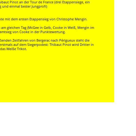
ibaut Pinot an der Tour de France (drei Etappensiege, ein
g und einmal bester Jungprofi)
e mit dem ersten Etappensieg von Christophe Mengin.
s am gleichen Tag (McGee in Gelb, Cooke in Weiß, Mengin im
amtsieg von Cooke in der Punktewertung.
enden Zeitfahren von Bergerac nach Périgueux steht die
rstmals auf dem Siegerpodest: Thibaut Pinot wird Dritter in
as Weiße Trikot.