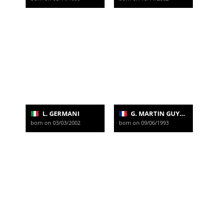
L. GERMANI
G. MARTIN GUYONNET
born on 03/03/2002
born on 09/06/1993