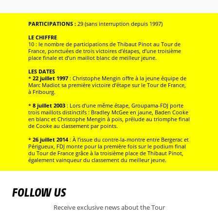
PARTICIPATIONS :
29 (sans interruption depuis 1997)
LE CHIFFRE
10 : le nombre de participations de Thibaut Pinot au Tour de
France, ponctuées de trois victoires d’étapes, d’une troisième
place finale et d’un maillot blanc de meilleur jeune.
LES DATES
*
22 juillet 1997
: Christophe Mengin offre à la jeune équipe de
Marc Madiot sa première victoire d’étape sur le Tour de France,
à Fribourg.
*
8 juillet 2003
: Lors d’une même étape, Groupama-FDJ porte
trois maillots distinctifs : Bradley McGee en jaune, Baden Cooke
en blanc et Christophe Mengin à pois, prélude au triomphe final
de Cooke au classement par points.
*
26 juillet 2014
: À l’issue du contre-la-montre entre Bergerac et
Périgueux, FDJ monte pour la première fois sur le podium final
du Tour de France grâce à la troisième place de Thibaut Pinot,
également vainqueur du classement du meilleur jeune.
FOLLOW US
Receive exclusive news about the Tour