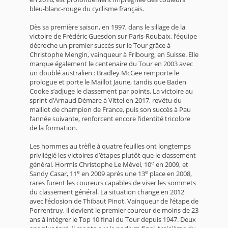
bleu-blanc-rouge du cyclisme français.
Dès sa première saison, en 1997, dans le sillage de la
victoire de Frédéric Guesdon sur Paris-Roubaix, l’équipe
décroche un premier succès sur le Tour grâce à
Christophe Mengin, vainqueur à Fribourg, en Suisse. Elle
marque également le centenaire du Tour en 2003 avec
un doublé australien : Bradley McGee remporte le
prologue et porte le Maillot Jaune, tandis que Baden
Cooke s’adjuge le classement par points. La victoire au
sprint d’Arnaud Démare à Vittel en 2017, revêtu du
maillot de champion de France, puis son succès à Pau
l’année suivante, renforcent encore l’identité tricolore
de la formation.
Les hommes au trèfle à quatre feuilles ont longtemps
privilégié les victoires d’étapes plutôt que le classement
e
général. Hormis Christophe Le Mével, 10
en 2009, et
e
e
Sandy Casar, 11
en 2009 après une 13
place en 2008,
rares furent les coureurs capables de viser les sommets
du classement général. La situation change en 2012
avec l’éclosion de Thibaut Pinot. Vainqueur de l’étape de
Porrentruy, il devient le premier coureur de moins de 23
ans à intégrer le Top 10 final du Tour depuis 1947. Deux