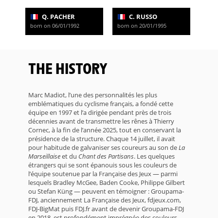
Q. PACHER
C. RUSSO
born on 06/01/1992
born on 20/01/1995
THE HISTORY
Marc Madiot, l’une des personnalités les plus
emblématiques du cyclisme français, a fondé cette
équipe en 1997 et l’a dirigée pendant près de trois
décennies avant de transmettre les rênes à Thierry
Cornec, à la fin de l’année 2025, tout en conservant la
présidence de la structure. Chaque 14 juillet, il avait
pour habitude de galvaniser ses coureurs au son de
La
Marseillaise
et du
Chant des Partisans
. Les quelques
étrangers qui se sont épanouis sous les couleurs de
l’équipe soutenue par la Française des Jeux — parmi
lesquels Bradley McGee, Baden Cooke, Philippe Gilbert
ou Stefan Küng — peuvent en témoigner : Groupama-
FDJ, anciennement La Française des Jeux, fdjeux.com,
FDJ-BigMat puis FDJ.fr avant de devenir Groupama-FDJ
en 2018, est profondément imprégnée des couleurs