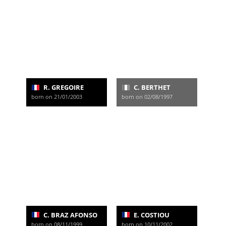
R. GREGOIRE
C. BERTHET
born on 21/01/2003
born on 02/08/1997
C. BRAZ AFONSO
E. COSTIOU
born on 08/11/1999
born on 10/11/2002