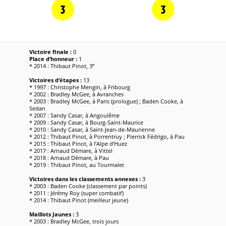
3
3
Victoire finale :
0
Place d’honneur :
1
e
* 2014 : Thibaut Pinot, 3
Victoires d’étapes :
13
* 1997 : Christophe Mengin, à Fribourg
* 2002 : Bradley McGee, à Avranches
* 2003 : Bradley McGee, à Paris (prologue) ; Baden Cooke, à
Sedan
* 2007 : Sandy Casar, à Angoulême
* 2009 : Sandy Casar, à Bourg-Saint-Maurice
* 2010 : Sandy Casar, à Saint-Jean-de-Maurienne
* 2012 : Thibaut Pinot, à Porrentruy ; Pierrick Fédrigo, à Pau
* 2015 : Thibaut Pinot, à l’Alpe d’Huez
* 2017 : Arnaud Démare, à Vittel
* 2018 : Arnaud Démare, à Pau
* 2019 : Thibaut Pinot, au Tourmalet
Victoires dans les classements annexes :
3
* 2003 : Baden Cooke (classement par points)
* 2011 : Jérémy Roy (super combatif)
* 2014 : Thibaut Pinot (meilleur jeune)
Maillots Jaunes :
3
* 2003 : Bradley McGee, trois jours