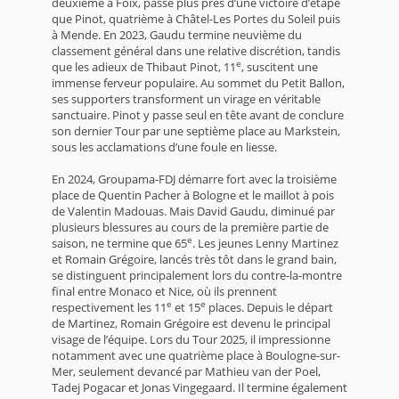
deuxième à Foix, passe plus près d’une victoire d’étape
que Pinot, quatrième à Châtel-Les Portes du Soleil puis
à Mende. En 2023, Gaudu termine neuvième du
classement général dans une relative discrétion, tandis
e
que les adieux de Thibaut Pinot, 11
, suscitent une
immense ferveur populaire. Au sommet du Petit Ballon,
ses supporters transforment un virage en véritable
sanctuaire. Pinot y passe seul en tête avant de conclure
son dernier Tour par une septième place au Markstein,
sous les acclamations d’une foule en liesse.
En 2024, Groupama-FDJ démarre fort avec la troisième
place de Quentin Pacher à Bologne et le maillot à pois
de Valentin Madouas. Mais David Gaudu, diminué par
plusieurs blessures au cours de la première partie de
e
saison, ne termine que 65
. Les jeunes Lenny Martinez
et Romain Grégoire, lancés très tôt dans le grand bain,
se distinguent principalement lors du contre-la-montre
final entre Monaco et Nice, où ils prennent
e
e
respectivement les 11
et 15
places. Depuis le départ
de Martinez, Romain Grégoire est devenu le principal
visage de l’équipe. Lors du Tour 2025, il impressionne
notamment avec une quatrième place à Boulogne-sur-
Mer, seulement devancé par Mathieu van der Poel,
Tadej Pogacar et Jonas Vingegaard. Il termine également