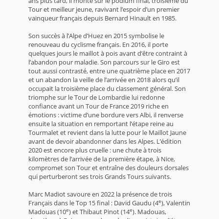
ans plus tard, il monte sur le podium final, troisième du
Tour et meilleur jeune, ravivant l’espoir d’un premier
vainqueur français depuis Bernard Hinault en 1985.
Son succès à l’Alpe d’Huez en 2015 symbolise le
renouveau du cyclisme français. En 2016, il porte
quelques jours le maillot à pois avant d’être contraint à
l’abandon pour maladie. Son parcours sur le Giro est
tout aussi contrasté, entre une quatrième place en 2017
et un abandon la veille de l’arrivée en 2018 alors qu’il
occupait la troisième place du classement général. Son
triomphe sur le Tour de Lombardie lui redonne
confiance avant un Tour de France 2019 riche en
émotions : victime d’une bordure vers Albi, il renverse
ensuite la situation en remportant l’étape reine au
Tourmalet et revient dans la lutte pour le Maillot Jaune
avant de devoir abandonner dans les Alpes. L’édition
2020 est encore plus cruelle : une chute à trois
kilomètres de l’arrivée de la première étape, à Nice,
compromet son Tour et entraîne des douleurs dorsales
qui perturberont ses trois Grands Tours suivants.
Marc Madiot savoure en 2022 la présence de trois
e
Français dans le Top 15 final : David Gaudu (4
), Valentin
e
e
Madouas (10
) et Thibaut Pinot (14
). Madouas,