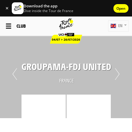
Download the app
✕
Open
Dive inside the Tour de France
CLUB
EN
04/07 > 26/07/2026
GROUPAMA-FDJ UNITED
FRANCE