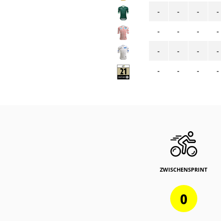
-
-
-
-
-
-
-
-
-
-
-
-
-
-
-
-
ZWISCHENSPRINT
0