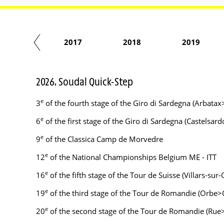
2016
2017
2018
2019
2026. Soudal Quick-Step
e
3
of the fourth stage of the Giro di Sardegna (Arbata
e
6
of the first stage of the Giro di Sardegna (Castelsar
e
9
of the Classica Camp de Morvedre
e
12
of the National Championships Belgium ME - ITT
e
16
of the fifth stage of the Tour de Suisse (Villars-sur
e
19
of the third stage of the Tour de Romandie (Orbe>
e
20
of the second stage of the Tour de Romandie (Rue