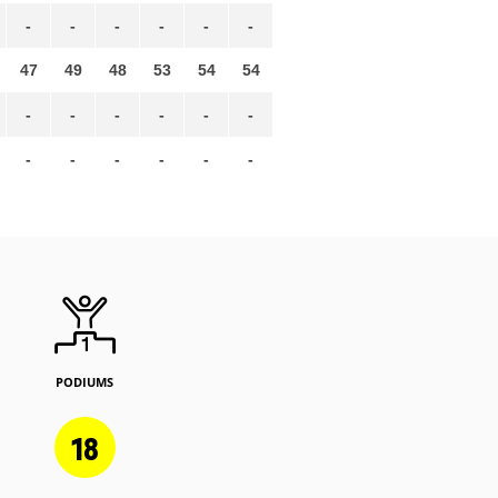
-
-
-
-
-
-
47
49
48
53
54
54
-
-
-
-
-
-
-
-
-
-
-
-
PODIUMS
18