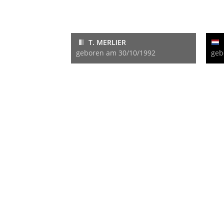
T. MERLIER
geboren am 30/10/1992
geb