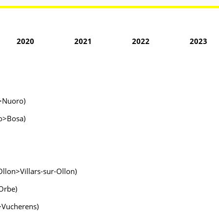
2020
2021
2022
2023
x>Nuoro)
do>Bosa)
-Ollon>Villars-sur-Ollon)
Orbe)
>Vucherens)