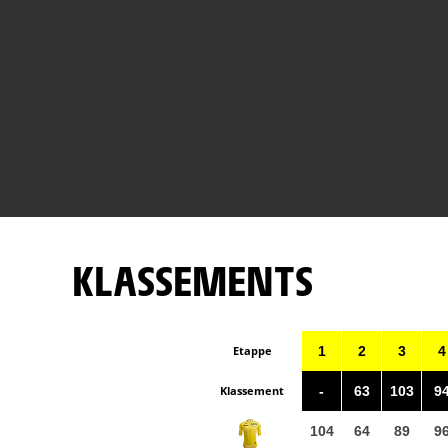
KLASSEMENTS
Etappe
1
2
3
4
Klassement
-
63
103
9
104
64
89
9