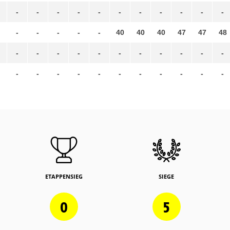
-
-
-
-
-
-
-
-
-
-
-
-
-
-
-
-
40
40
40
47
47
48
-
-
-
-
-
-
-
-
-
-
-
-
-
-
-
-
-
-
-
-
-
-
ETAPPENSIEG
SIEGE
0
5