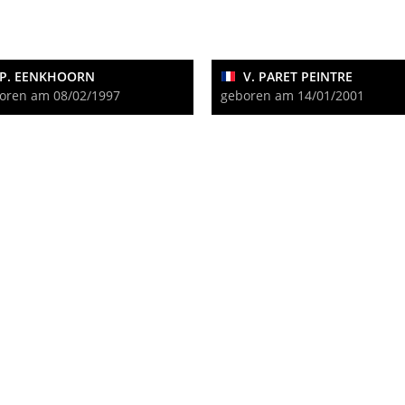
P. EENKHOORN
V. PARET PEINTRE
oren am 08/02/1997
geboren am 14/01/2001