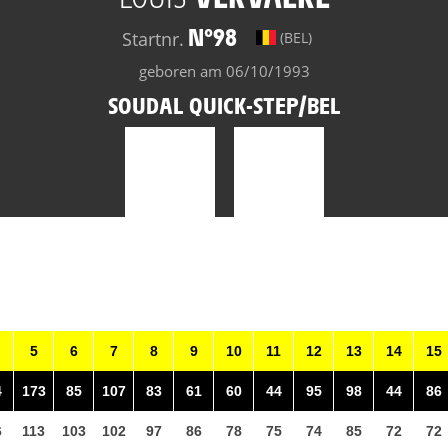
N°98
Startnr.
(BEL)
geboren am 06/10/1993
SOUDAL QUICK-STEP/BEL
5
6
7
8
9
10
11
12
13
14
15
4
173
85
107
83
61
60
44
95
98
44
86
6
113
103
102
97
86
78
75
74
85
72
72