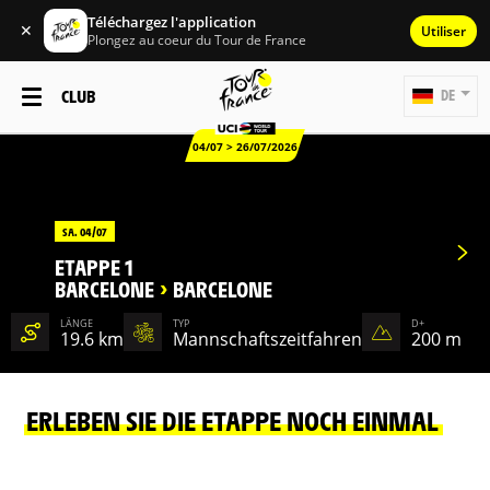
Téléchargez l'application
✕
Utiliser
Plongez au coeur du Tour de France
CLUB
DE
04/07 > 26/07/2026
SA. 04/07
ETAPPE 1
BARCELONE
>
BARCELONE
LÄNGE
TYP
D+
19.6 km
Mannschaftszeitfahren
200 m
ERLEBEN SIE DIE ETAPPE NOCH EINMAL