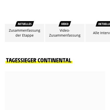
AKTUELLES
VIDEO
AKTUELL
Zusammenfassung
Video-
Alle Inter
der Etappe
Zusammenfassung
TAGESSIEGER CONTINENTAL