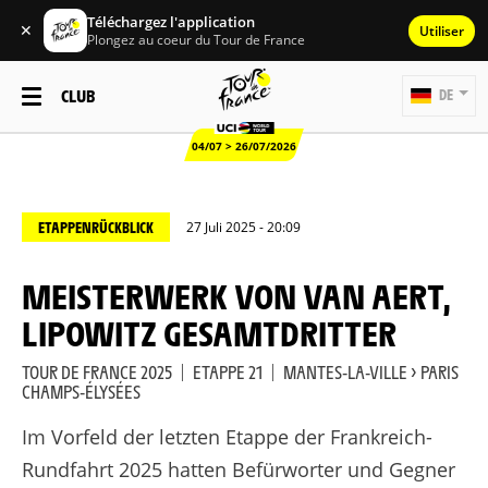
Téléchargez l'application
✕
Utiliser
Plongez au coeur du Tour de France
CLUB
DE
04/07 > 26/07/2026
ETAPPENRÜCKBLICK
27 Juli 2025 - 20:09
MEISTERWERK VON VAN AERT,
LIPOWITZ GESAMTDRITTER
TOUR DE FRANCE 2025
|
ETAPPE 21
|
MANTES-LA-VILLE > PARIS
CHAMPS-ÉLYSÉES
Im Vorfeld der letzten Etappe der Frankreich-
Rundfahrt 2025 hatten Befürworter und Gegner