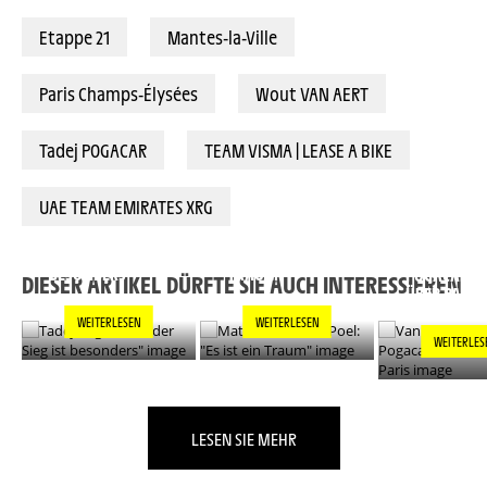
27/07/2025 – Tour de France 2025 – Étape 21 - Mantes-la-Ville / Paris Champs-Élysées (132,3 km) - Wout VAN AERT (TEAM VISMA | LEASE A BIKE) © A.S.O./Billy Ceusters
Etappe 21
Mantes-la-Ville
Paris Champs-Élysées
Wout VAN AERT
Tadej POGACAR
TEAM VISMA | LEASE A BIKE
UAE TEAM EMIRATES XRG
TADEJ POGACAR:
MATHIEU VAN DER
"JEDER SIEG IST
POEL: "ES IST EIN
VAN DER PO
BESONDERS"
TRAUM"
POGACAR L
DIESER ARTIKEL DÜRFTE SIE AUCH INTERESSIEREN
ÜBER PARIS
WEITERLESEN
WEITERLESEN
WEITERLES
LESEN SIE MEHR