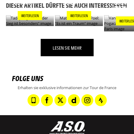
BESONDERS"
TRAUM"
POGACAR L
DIESER ARTIKEL DÜRFTE SIE AUCH INTERESSIEREN
ÜBER PARIS
WEITERLESEN
WEITERLESEN
WEITERLES
LESEN SIE MEHR
FOLGE UNS
Erhalten sie exklusive informationen zur Tour de France