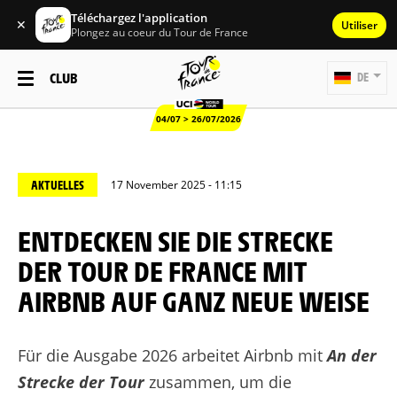
Téléchargez l'application
✕
Utiliser
Plongez au coeur du Tour de France
CLUB
DE
04/07 > 26/07/2026
AKTUELLES
17 November 2025 - 11:15
ENTDECKEN SIE DIE STRECKE
DER TOUR DE FRANCE MIT
AIRBNB AUF GANZ NEUE WEISE
Für die Ausgabe 2026 arbeitet Airbnb mit
An der
Strecke der Tour
zusammen, um die