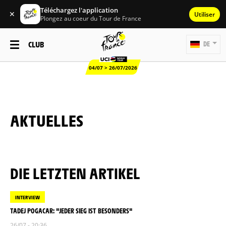
Téléchargez l'application
✕
Utiliser
Plongez au coeur du Tour de France
CLUB
DE
04/07 > 26/07/2026
AKTUELLES
DIE LETZTEN ARTIKEL
INTERVIEW
TADEJ POGACAR: "JEDER SIEG IST BESONDERS"
26/07 - 20:36