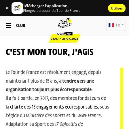
Téléchargez l'application
✕
Utiliser
Plongez au coeur du Tour de France
CLUB
FR
04/07 > 26/07/2026
C'EST MON TOUR, J'AGIS
Le Tour de France est résolument engagé, depuis
maintenant plus de 15 ans, à
tendre vers une
organisation toujours plus écoresponsable
.
Il a fait partie, en 2017, des membres fondateurs de
la
charte des 15 engagements écoresponsables
, sous
l’égide du
Ministère des Sports
et du
WWF France
.
Adaptation au Sport des
17 Objectifs de